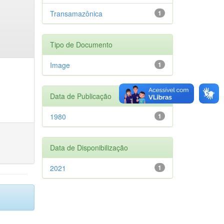
Transamazônica
1
Tipo de Documento
Image
1
Data de Publicação
1980
1
Data de Disponibilização
2021
1