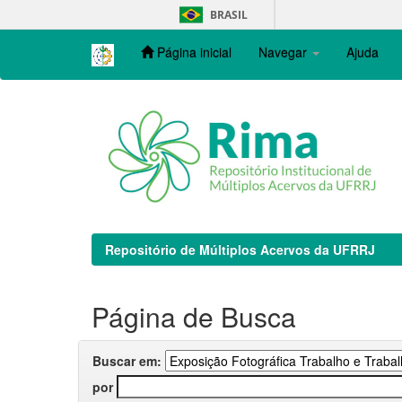
Skip
BRASIL
navigation
Página inicial
Navegar
Ajuda
Repositório de Múltiplos Acervos da UFRRJ
Página de Busca
Buscar em:
por