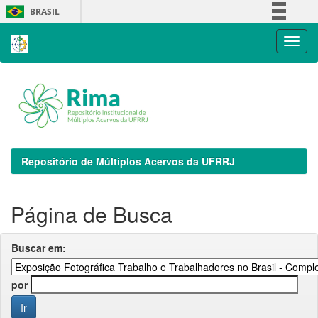
Skip
BRASIL
navigation
Simplifique!
Comunica BR
Participe
Acesso à informação
Legislação
Canais
Repositório de Múltiplos Acervos da UFRRJ
Página de Busca
Buscar em:
por