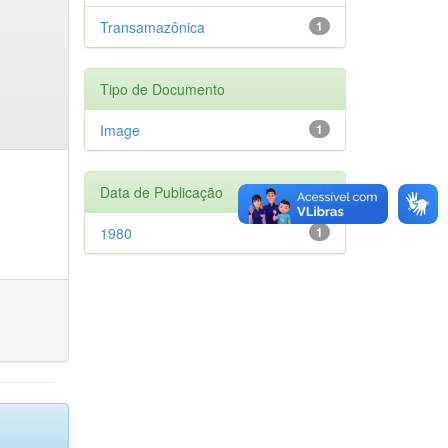
Transamazônica
1
Tipo de Documento
Image
1
Data de Publicação
1980
1