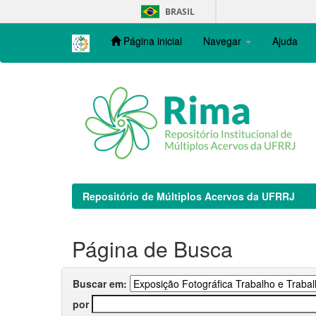
Skip
BRASIL
navigation
Página inicial
Navegar
Ajuda
Repositório de Múltiplos Acervos da UFRRJ
Página de Busca
Buscar em:
por