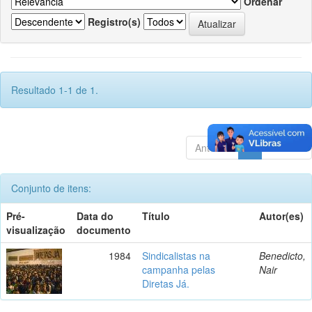
Ordenar
Registro(s)
Resultado 1-1 de 1.
Anterior
1
Póximo
Conjunto de itens:
Pré-
Data do
Título
Autor(es)
visualização
documento
1984
Sindicalistas na
Benedicto,
campanha pelas
Nair
Diretas Já.