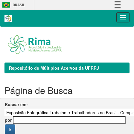
Skip
BRASIL
navigation
Simplifique!
Comunica BR
Participe
Acesso à informação
Legislação
Canais
Repositório de Múltiplos Acervos da UFRRJ
Página de Busca
Buscar em:
por