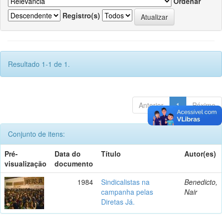
Ordenar
Registro(s)
Resultado 1-1 de 1.
Anterior
1
Póximo
Conjunto de itens:
Pré-
Data do
Título
Autor(es)
visualização
documento
1984
Sindicalistas na
Benedicto,
campanha pelas
Nair
Diretas Já.