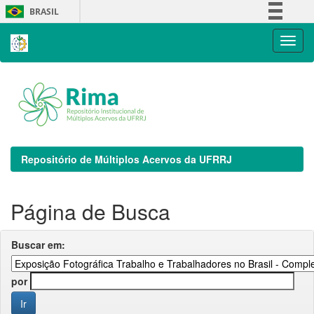
Skip
BRASIL
navigation
Simplifique!
Comunica BR
Participe
Acesso à informação
Legislação
Canais
Repositório de Múltiplos Acervos da UFRRJ
Página de Busca
Buscar em:
por