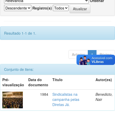
Ordenar
Registro(s)
Resultado 1-1 de 1.
Anterior
1
Póximo
Conjunto de itens:
Pré-
Data do
Título
Autor(es)
visualização
documento
1984
Sindicalistas na
Benedicto,
campanha pelas
Nair
Diretas Já.