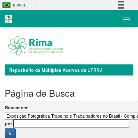
Skip
BRASIL
navigation
Simplifique!
Comunica BR
Participe
Acesso à informação
Legislação
Canais
Repositório de Múltiplos Acervos da UFRRJ
Página de Busca
Buscar em:
por