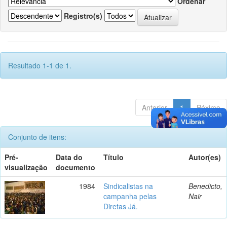
Ordenar
Registro(s)
Resultado 1-1 de 1.
Anterior
1
Póximo
Conjunto de itens:
Pré-
Data do
Título
Autor(es)
visualização
documento
1984
Sindicalistas na
Benedicto,
campanha pelas
Nair
Diretas Já.