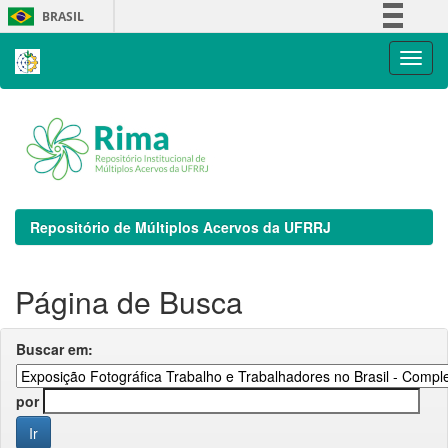
Skip
BRASIL
navigation
Simplifique!
Comunica BR
Participe
Acesso à informação
Legislação
Canais
Repositório de Múltiplos Acervos da UFRRJ
Página de Busca
Buscar em:
por