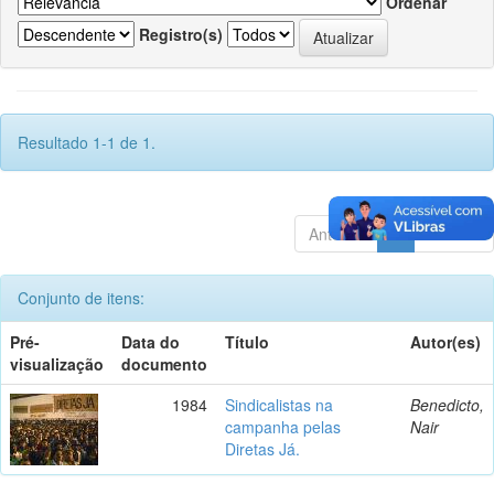
Ordenar
Registro(s)
Resultado 1-1 de 1.
Anterior
1
Póximo
Conjunto de itens:
Pré-
Data do
Título
Autor(es)
visualização
documento
1984
Sindicalistas na
Benedicto,
campanha pelas
Nair
Diretas Já.