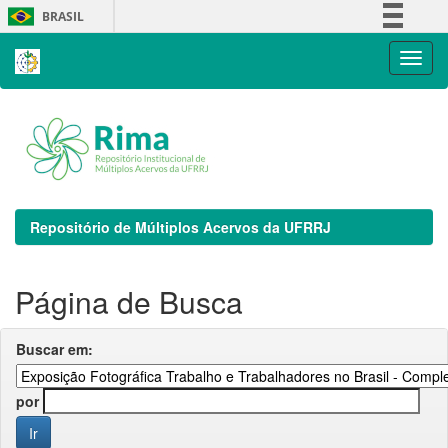
Skip
BRASIL
navigation
Simplifique!
Comunica BR
Participe
Acesso à informação
Legislação
Canais
Repositório de Múltiplos Acervos da UFRRJ
Página de Busca
Buscar em:
por