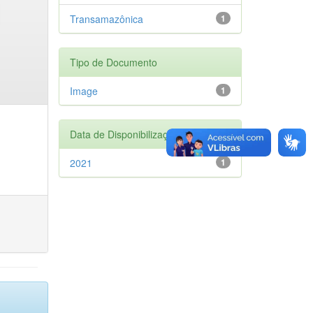
Transamazônica
1
Tipo de Documento
Image
1
Data de Disponibilização
2021
1