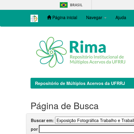
Skip
BRASIL
navigation
Página inicial
Navegar
Ajuda
Repositório de Múltiplos Acervos da UFRRJ
Página de Busca
Buscar em:
por