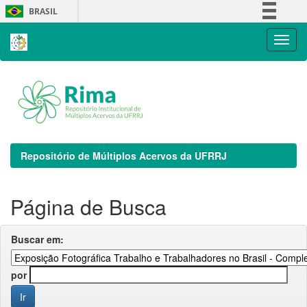
Skip
BRASIL
navigation
Simplifique!
Comunica BR
Participe
Acesso à informação
Legislação
Canais
Repositório de Múltiplos Acervos da UFRRJ
Página de Busca
Buscar em:
por