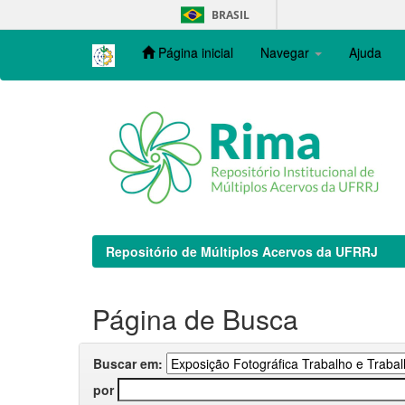
Skip
BRASIL
navigation
Página inicial
Navegar
Ajuda
Repositório de Múltiplos Acervos da UFRRJ
Página de Busca
Buscar em:
por