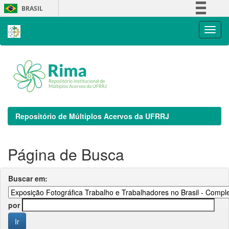
Skip
BRASIL
navigation
Simplifique!
Comunica BR
Participe
Acesso à informação
Legislação
Canais
Repositório de Múltiplos Acervos da UFRRJ
Página de Busca
Buscar em:
por