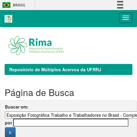
Skip
BRASIL
navigation
Simplifique!
Comunica BR
Participe
Acesso à informação
Legislação
Canais
Repositório de Múltiplos Acervos da UFRRJ
Página de Busca
Buscar em:
por