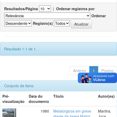
Resultados/Página
|
Ordenar registros por
Ordenar
Registro(s)
Resultado 1-1 de 1.
Anterior
1
Póximo
Conjunto de itens:
Pré-
Data do
Título
Autor(es)
visualização
documento
1980
Metalúrgicos em greve
Martins,
diante da Igreja Matriz.
Juca