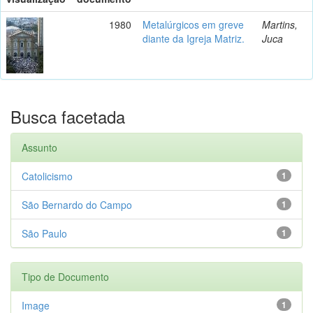
1980
Metalúrgicos em greve
Martins,
diante da Igreja Matriz.
Juca
Busca facetada
Assunto
Catolicismo
1
São Bernardo do Campo
1
São Paulo
1
Tipo de Documento
Image
1