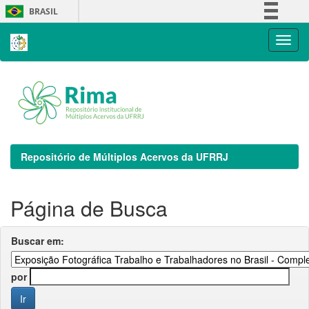
Skip
BRASIL
navigation
Simplifique!
Comunica BR
Participe
Acesso à informação
Legislação
Canais
Repositório de Múltiplos Acervos da UFRRJ
Página de Busca
Buscar em:
por