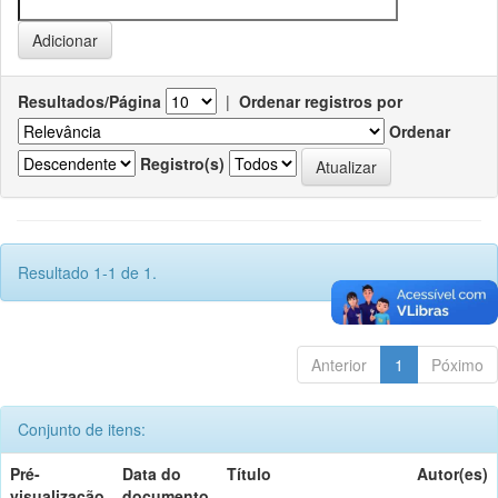
Resultados/Página
|
Ordenar registros por
Ordenar
Registro(s)
Resultado 1-1 de 1.
Anterior
1
Póximo
Conjunto de itens:
Pré-
Data do
Título
Autor(es)
visualização
documento