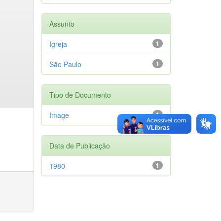
Assunto
Igreja
1
São Paulo
1
Tipo de Documento
Image
1
Data de Publicação
1980
1