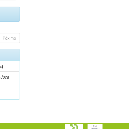
Póximo
s)
 Juca