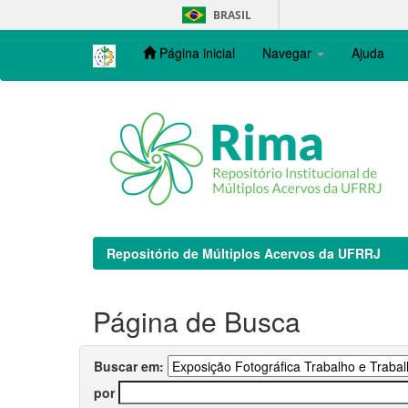
Skip
BRASIL
navigation
Página inicial
Navegar
Ajuda
Repositório de Múltiplos Acervos da UFRRJ
Página de Busca
Buscar em:
por