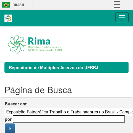
Skip
BRASIL
navigation
Simplifique!
Comunica BR
Participe
Acesso à informação
Legislação
Canais
Repositório de Múltiplos Acervos da UFRRJ
Página de Busca
Buscar em:
por