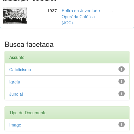
1937
Retiro da Juventude
-
Operária Católica
(JOC).
Busca facetada
Assunto
Catolicismo
1
Igreja
1
Jundiaí
1
Tipo de Documento
Image
1