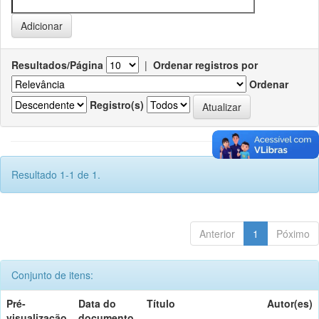
Resultados/Página
|
Ordenar registros por
Ordenar
Registro(s)
Resultado 1-1 de 1.
Anterior
1
Póximo
Conjunto de itens:
Pré-
Data do
Título
Autor(es)
visualização
documento