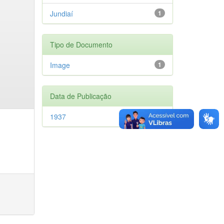
Jundiaí
1
Tipo de Documento
Image
1
Data de Publicação
1937
1