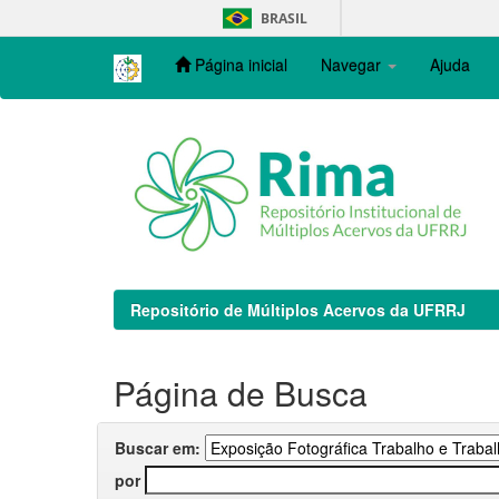
Skip
BRASIL
navigation
Página inicial
Navegar
Ajuda
Repositório de Múltiplos Acervos da UFRRJ
Página de Busca
Buscar em:
por