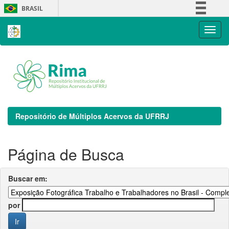
Skip
BRASIL
navigation
Simplifique!
Comunica BR
Participe
Acesso à informação
Legislação
Canais
Repositório de Múltiplos Acervos da UFRRJ
Página de Busca
Buscar em:
por