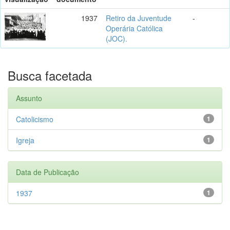
1937
Retiro da Juventude
-
Operária Católica
(JOC).
Busca facetada
Assunto
Catolicismo
1
Igreja
1
Data de Publicação
1937
1