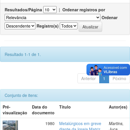
Resultados/Página
|
Ordenar registros por
Ordenar
Registro(s)
Resultado 1-1 de 1.
Anterior
1
Póximo
Conjunto de itens:
Pré-
Data do
Título
Autor(es)
visualização
documento
1980
Metalúrgicos em greve
Martins,
diante da Igreja Matriz.
Juca