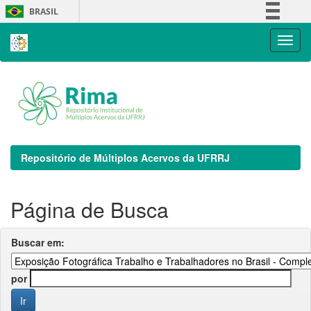
Skip
BRASIL
navigation
Simplifique!
Comunica BR
Participe
Acesso à informação
Legislação
Canais
Repositório de Múltiplos Acervos da UFRRJ
Página de Busca
Buscar em:
por