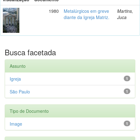
1980
Metalúrgicos em greve
Martins,
diante da Igreja Matriz.
Juca
Busca facetada
Assunto
Igreja
1
São Paulo
1
Tipo de Documento
Image
1