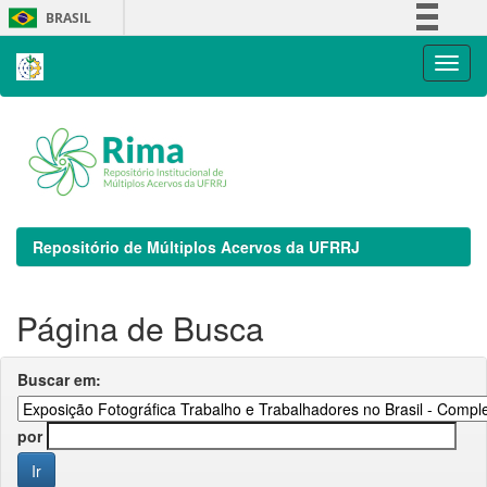
Skip
BRASIL
navigation
Simplifique!
Comunica BR
Participe
Acesso à informação
Legislação
Canais
Repositório de Múltiplos Acervos da UFRRJ
Página de Busca
Buscar em:
por