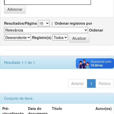
Resultados/Página
|
Ordenar registros por
Ordenar
Registro(s)
Resultado 1-1 de 1.
Anterior
1
Póximo
Conjunto de itens:
Pré-
Data do
Título
Autor(es)
visualização
documento