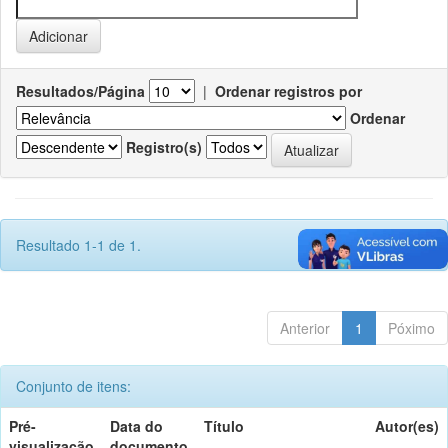
Resultados/Página
|
Ordenar registros por
Ordenar
Registro(s)
Resultado 1-1 de 1.
Anterior
1
Póximo
Conjunto de itens:
Pré-
Data do
Título
Autor(es)
visualização
documento