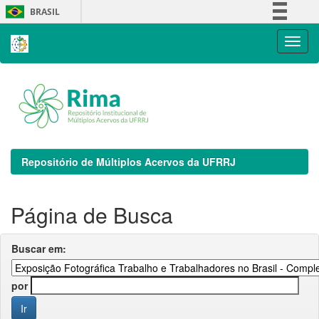
Skip
BRASIL
navigation
Simplifique!
Comunica BR
Participe
Acesso à informação
Legislação
Canais
Repositório de Múltiplos Acervos da UFRRJ
Página de Busca
Buscar em:
por