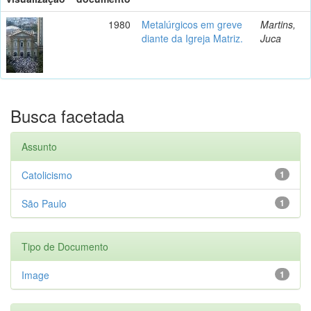
1980
Metalúrgicos em greve
Martins,
diante da Igreja Matriz.
Juca
Busca facetada
Assunto
Catolicismo
1
São Paulo
1
Tipo de Documento
Image
1