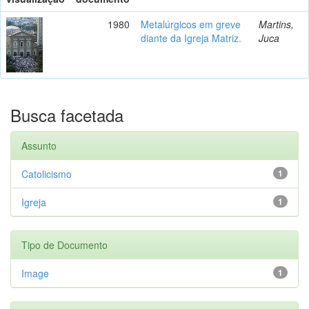
1980
Metalúrgicos em greve
Martins,
diante da Igreja Matriz.
Juca
Busca facetada
Assunto
Catolicismo
1
Igreja
1
Tipo de Documento
Image
1