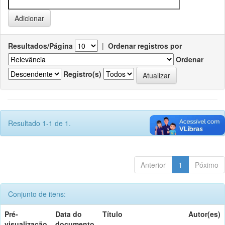
Resultados/Página
|
Ordenar registros por
Ordenar
Registro(s)
Resultado 1-1 de 1.
Anterior
1
Póximo
Conjunto de itens:
Pré-
Data do
Título
Autor(es)
visualização
documento