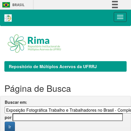
Skip
BRASIL
navigation
Simplifique!
Comunica BR
Participe
Acesso à informação
Legislação
Canais
Repositório de Múltiplos Acervos da UFRRJ
Página de Busca
Buscar em:
por