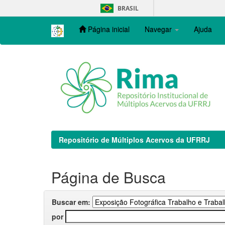
Skip
BRASIL
navigation
Página inicial
Navegar
Ajuda
Repositório de Múltiplos Acervos da UFRRJ
Página de Busca
Buscar em:
por