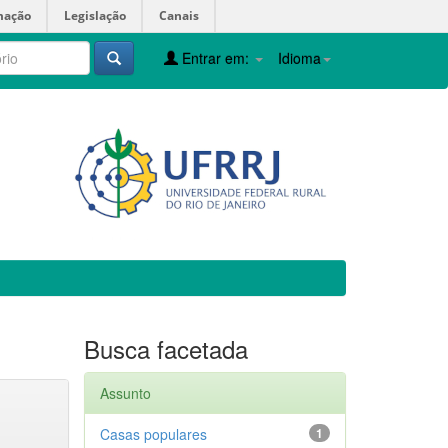
mação
Legislação
Canais
Entrar em:
Idioma
Busca facetada
Assunto
Casas populares
1