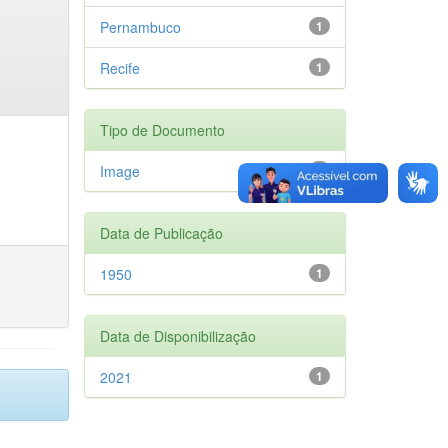
Pernambuco
1
Recife
1
Tipo de Documento
Image
1
Data de Publicação
1950
1
Data de Disponibilização
2021
1