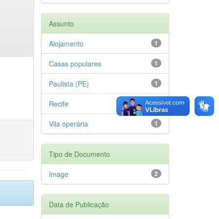
Assunto
Alojamento
1
Casas populares
1
Paulista (PE)
1
Recife
1
Vila operária
1
Tipo de Documento
Image
2
Data de Publicação