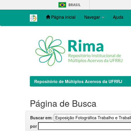
Skip
BRASIL
navigation
Página inicial
Navegar
Ajuda
Repositório de Múltiplos Acervos da UFRRJ
Página de Busca
Buscar em:
por