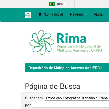
Skip
BRASIL
navigation
Página inicial
Navegar
Ajuda
Repositório de Múltiplos Acervos da UFRRJ
Página de Busca
Buscar em:
por