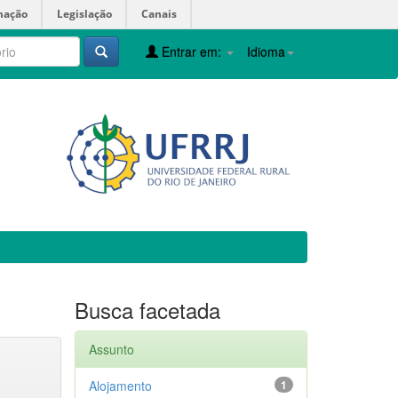
mação
Legislação
Canais
Entrar em:
Idioma
Busca facetada
Assunto
Alojamento
1