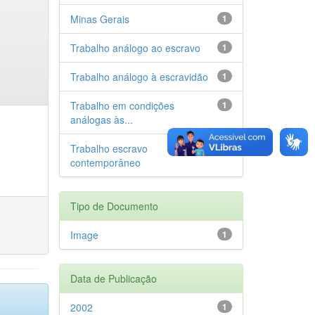
Minas Gerais
1
Trabalho análogo ao escravo
1
Trabalho análogo à escravidão
1
Trabalho em condições
1
análogas às...
Trabalho escravo
1
contemporâneo
Tipo de Documento
Image
1
Data de Publicação
2002
1