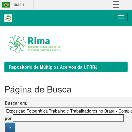
Skip
BRASIL
navigation
Simplifique!
Comunica BR
Participe
Acesso à informação
Legislação
Canais
Repositório de Múltiplos Acervos da UFRRJ
Página de Busca
Buscar em:
por