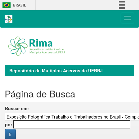
Skip
BRASIL
navigation
Simplifique!
Comunica BR
Participe
Acesso à informação
Legislação
Canais
Repositório de Múltiplos Acervos da UFRRJ
Página de Busca
Buscar em:
por