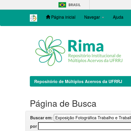
Skip
BRASIL
navigation
Página inicial
Navegar
Ajuda
Repositório de Múltiplos Acervos da UFRRJ
Página de Busca
Buscar em:
por