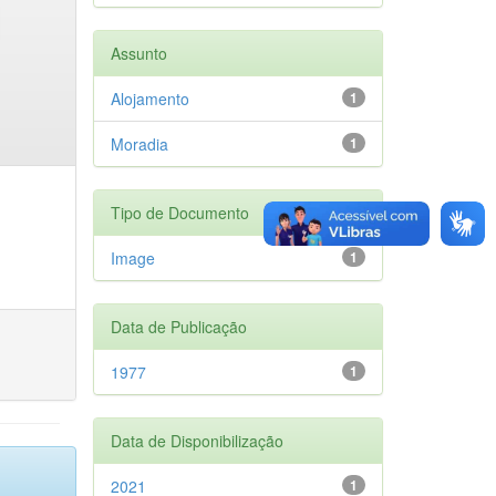
Assunto
Alojamento
1
Moradia
1
Tipo de Documento
Image
1
Data de Publicação
1977
1
Data de Disponibilização
2021
1