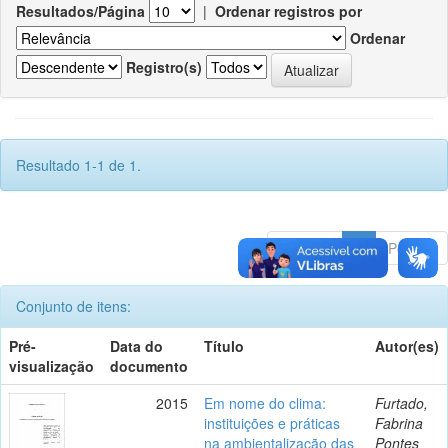
Resultados/Página
|
Ordenar registros por
Ordenar
Registro(s)
Resultado 1-1 de 1.
Anterior
1
Póximo
Conjunto de itens:
Pré-
Data do
Título
Autor(es)
visualização
documento
2015
Em nome do clima:
Furtado,
instituições e práticas
Fabrina
na ambientalização das
Pontes