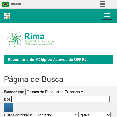
Skip
BRASIL
navigation
Simplifique!
Comunica BR
Participe
Acesso à informação
Legislação
Canais
Repositório de Múltiplos Acervos da UFRRJ
Página de Busca
Buscar em:
por
Filtros correntes: