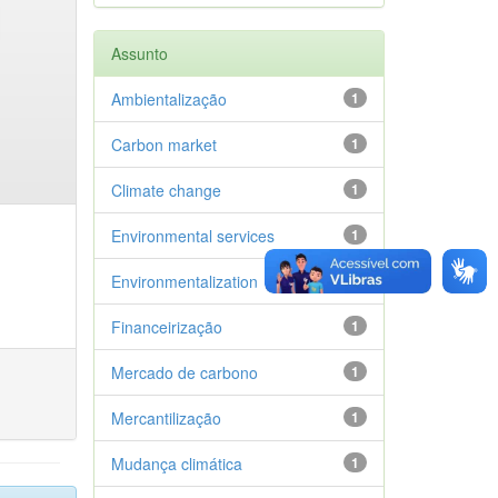
Assunto
Ambientalização
1
Carbon market
1
Climate change
1
Environmental services
1
Environmentalization
1
Financeirização
1
Mercado de carbono
1
Mercantilização
1
Mudança climática
1