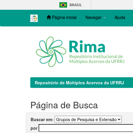
Skip
BRASIL
navigation
Página inicial
Navegar
Ajuda
Repositório de Múltiplos Acervos da UFRRJ
Página de Busca
Buscar em:
por