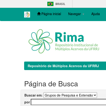
Skip
BRASIL
navigation
Página inicial
Navegar
Ajuda
Repositório de Múltiplos Acervos da UFRRJ
Página de Busca
Buscar em:
por