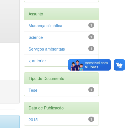
Assunto
Mudança climática
1
Science
1
Serviços ambientais
1
< anterior
Tipo de Documento
Tese
1
Data de Publicação
2015
1