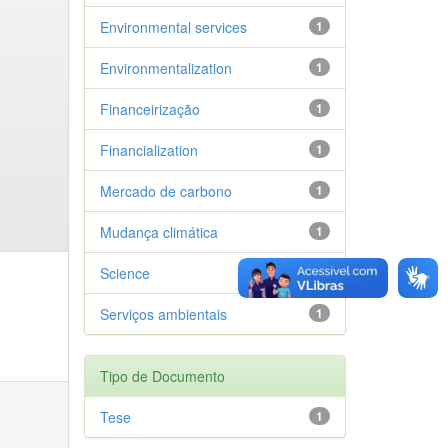
Environmental services
1
Environmentalization
1
Financeirização
1
Financialization
1
Mercado de carbono
1
Mudança climática
1
Science
1
Serviços ambientais
1
Tipo de Documento
Tese
1