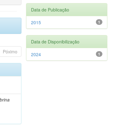
Data de Publicação
2015
1
Data de Disponibilização
Póximo
2024
1
brina