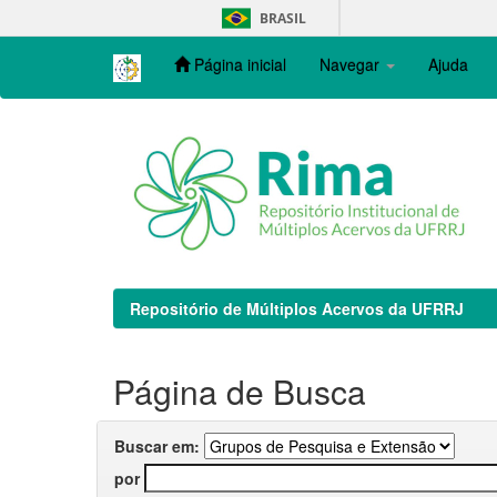
Skip
BRASIL
navigation
Página inicial
Navegar
Ajuda
Repositório de Múltiplos Acervos da UFRRJ
Página de Busca
Buscar em:
por