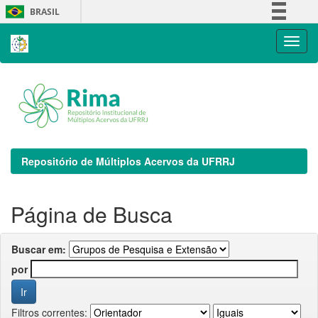
Skip
BRASIL
navigation
Simplifique!
Comunica BR
Participe
Acesso à informação
Legislação
Canais
Repositório de Múltiplos Acervos da UFRRJ
Página de Busca
Buscar em:
por
Filtros correntes: