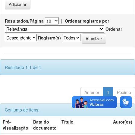
Resultados/Página
|
Ordenar registros por
Ordenar
Registro(s)
Resultado 1-1 de 1.
Anterior
1
Póximo
Conjunto de itens:
Pré-
Data do
Título
Autor(es)
visualização
documento