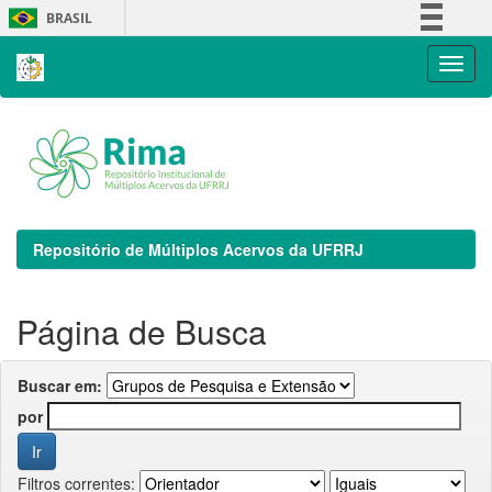
Skip
BRASIL
navigation
Simplifique!
Comunica BR
Participe
Acesso à informação
Legislação
Canais
Repositório de Múltiplos Acervos da UFRRJ
Página de Busca
Buscar em:
por
Filtros correntes: