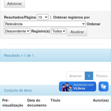
Resultados/Página
|
Ordenar registros por
Ordenar
Registro(s)
Resultado 1-1 de 1.
Anterior
1
Póximo
Conjunto de itens:
Pré-
Data do
Título
Autor(es)
visualização
documento