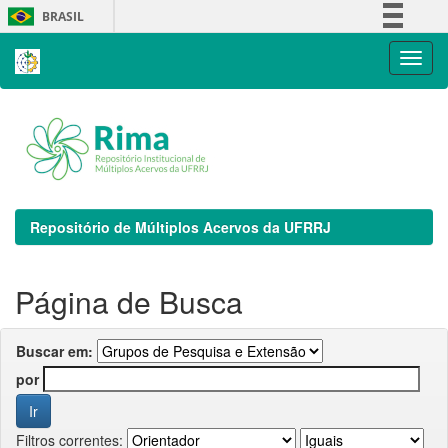
Skip
BRASIL
navigation
Simplifique!
Comunica BR
Participe
Acesso à informação
Legislação
Canais
Repositório de Múltiplos Acervos da UFRRJ
Página de Busca
Buscar em:
por
Filtros correntes: