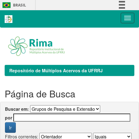
Skip
BRASIL
navigation
Simplifique!
Comunica BR
Participe
Acesso à informação
Legislação
Canais
Repositório de Múltiplos Acervos da UFRRJ
Página de Busca
Buscar em:
por
Filtros correntes: