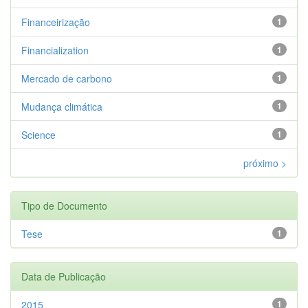
Financeirização
1
Financialization
1
Mercado de carbono
1
Mudança climática
1
Science
1
próximo >
Tipo de Documento
Tese
1
Data de Publicação
2015
1