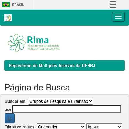
Skip
BRASIL
navigation
Simplifique!
Comunica BR
Participe
Acesso à informação
Legislação
Canais
Repositório de Múltiplos Acervos da UFRRJ
Página de Busca
Buscar em:
por
Filtros correntes: