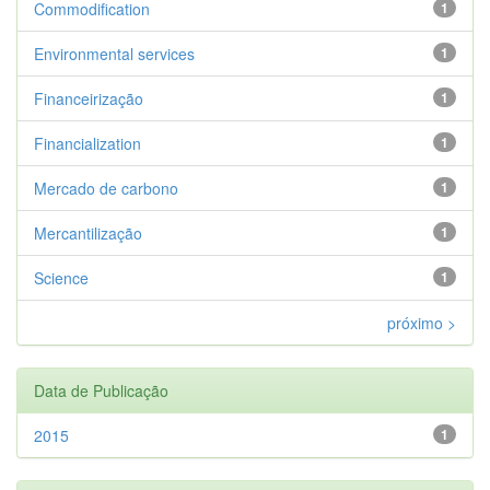
Commodification
1
Environmental services
1
Financeirização
1
Financialization
1
Mercado de carbono
1
Mercantilização
1
Science
1
próximo >
Data de Publicação
2015
1