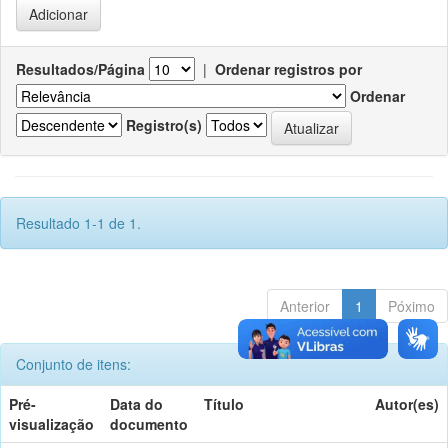
Resultados/Página
|
Ordenar registros por
Ordenar
Registro(s)
Resultado 1-1 de 1.
Anterior
1
Póximo
Conjunto de itens:
Pré-
Data do
Título
Autor(es)
visualização
documento