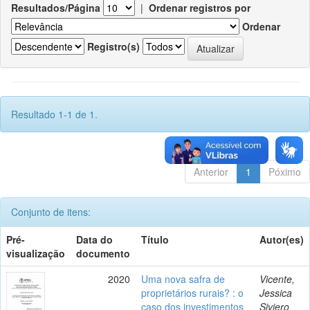
Resultados/Página
|
Ordenar registros por
Ordenar
Registro(s)
Resultado 1-1 de 1.
Anterior
1
Póximo
Conjunto de itens:
Pré-
Data do
Título
Autor(es)
visualização
documento
2020
Uma nova safra de
Vicente,
proprietários rurais? : o
Jessica
caso dos investimentos
Siviero