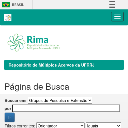
Skip
BRASIL
navigation
Simplifique!
Comunica BR
Participe
Acesso à informação
Legislação
Canais
Repositório de Múltiplos Acervos da UFRRJ
Página de Busca
Buscar em:
por
Filtros correntes: