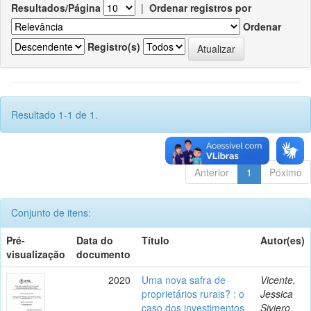
Resultados/Página
|
Ordenar registros por
Ordenar
Registro(s)
Resultado 1-1 de 1.
Anterior
1
Póximo
Conjunto de itens:
Pré-
Data do
Título
Autor(es)
visualização
documento
2020
Uma nova safra de
Vicente,
proprietários rurais? : o
Jessica
caso dos investimentos
Siviero