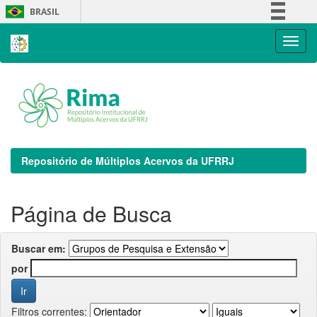
Skip
BRASIL
navigation
Simplifique!
Comunica BR
Participe
Acesso à informação
Legislação
Canais
Repositório de Múltiplos Acervos da UFRRJ
Página de Busca
Buscar em:
por
Filtros correntes: