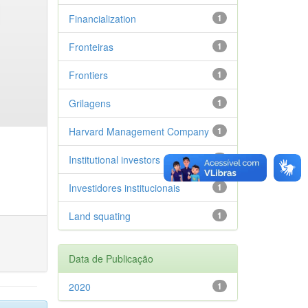
Financialization
1
Fronteiras
1
Frontiers
1
Grilagens
1
Harvard Management Company
1
Institutional investors
1
Investidores institucionais
1
Land squating
1
Data de Publicação
2020
1