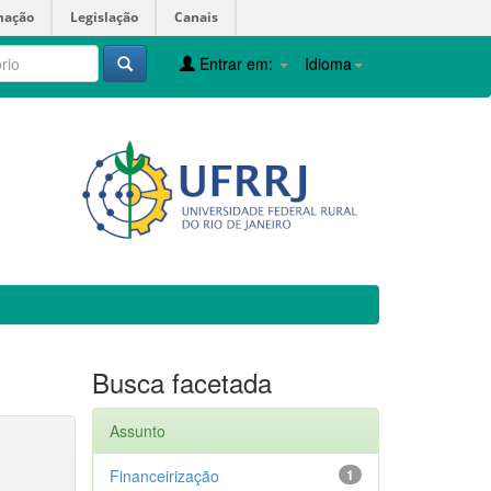
mação
Legislação
Canais
Entrar em:
Idioma
Busca facetada
Assunto
Financeirização
1