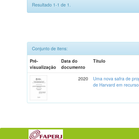
Resultado 1-1 de 1.
Conjunto de itens:
Pré-
Data do
Título
visualização
documento
2020
Uma nova safra de prop
de Harvard em recursos