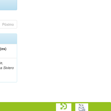
Póximo
(es)
te,
a Siviero