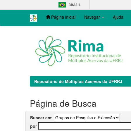
Skip
BRASIL
navigation
Página inicial
Navegar
Ajuda
Repositório de Múltiplos Acervos da UFRRJ
Página de Busca
Buscar em:
por