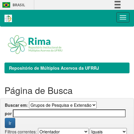
Skip
BRASIL
navigation
Simplifique!
Comunica BR
Participe
Acesso à informação
Legislação
Canais
Repositório de Múltiplos Acervos da UFRRJ
Página de Busca
Buscar em:
por
Filtros correntes: