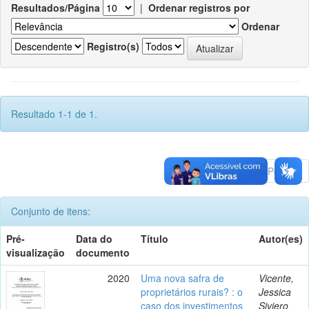
Resultados/Página
|
Ordenar registros por
Ordenar
Registro(s)
Resultado 1-1 de 1.
Anterior
1
Póximo
Conjunto de itens:
Pré-
Data do
Título
Autor(es)
visualização
documento
2020
Uma nova safra de
Vicente,
proprietários rurais? : o
Jessica
caso dos investimentos
Siviero