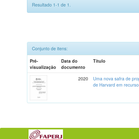
Resultado 1-1 de 1.
Conjunto de itens:
Pré-
Data do
Título
visualização
documento
2020
Uma nova safra de prop
de Harvard em recursos