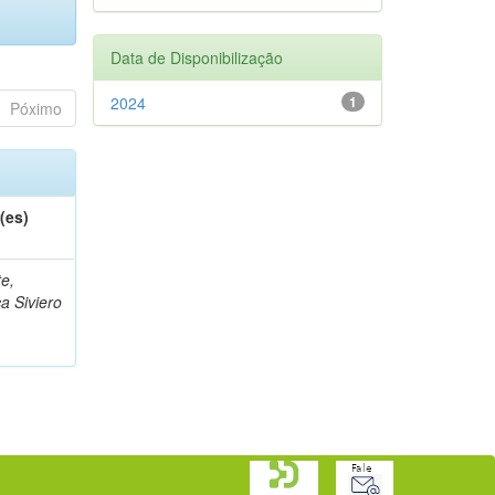
Data de Disponibilização
2024
1
Póximo
(es)
te,
a Siviero