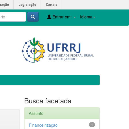
mação
Legislação
Canais
Entrar em:
Idioma
Busca facetada
Assunto
Financeirização
1