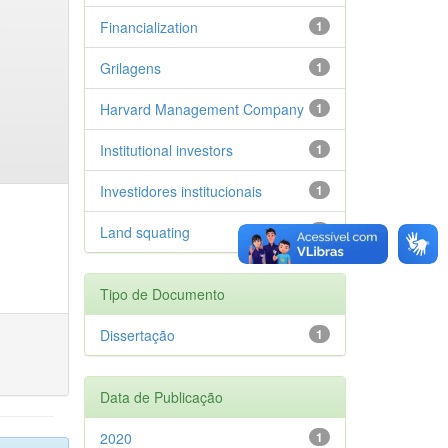
Financialization
1
Grilagens
1
Harvard Management Company
1
Institutional investors
1
Investidores institucionais
1
Land squating
1
Tipo de Documento
Dissertação
1
Data de Publicação
2020
1