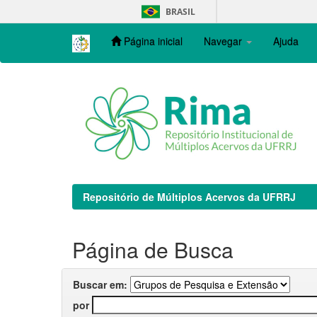
Skip
BRASIL
navigation
Página inicial
Navegar
Ajuda
Repositório de Múltiplos Acervos da UFRRJ
Página de Busca
Buscar em:
por