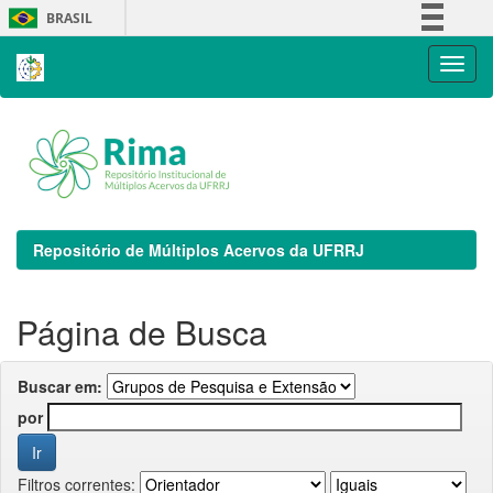
Skip
BRASIL
navigation
Simplifique!
Comunica BR
Participe
Acesso à informação
Legislação
Canais
Repositório de Múltiplos Acervos da UFRRJ
Página de Busca
Buscar em:
por
Filtros correntes: