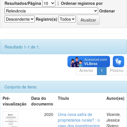
Resultados/Página
|
Ordenar registros por
Ordenar
Registro(s)
Resultado 1-1 de 1.
Anterior
1
Póximo
Conjunto de itens:
Pré-
Data do
Título
Autor(es)
visualização
documento
2020
Uma nova safra de
Vicente,
proprietários rurais? : o
Jessica
caso dos investimentos
Siviero