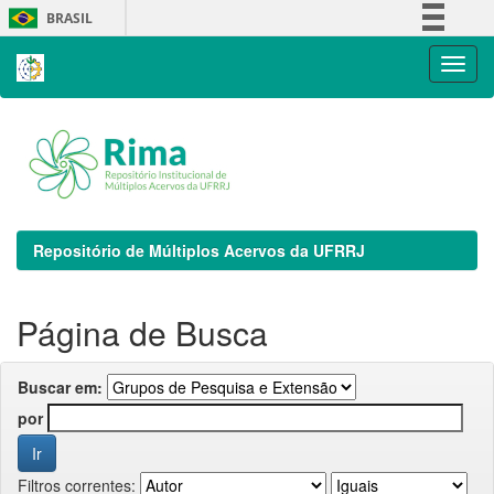
Skip
BRASIL
navigation
Simplifique!
Comunica BR
Participe
Acesso à informação
Legislação
Canais
Repositório de Múltiplos Acervos da UFRRJ
Página de Busca
Buscar em:
por
Filtros correntes: