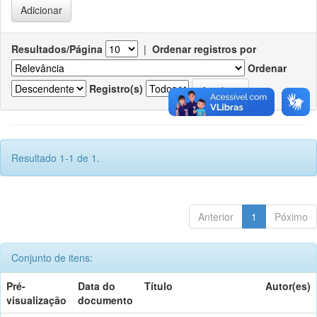
Resultados/Página
|
Ordenar registros por
Ordenar
Registro(s)
Resultado 1-1 de 1.
Anterior
1
Póximo
Conjunto de itens:
Pré-
Data do
Título
Autor(es)
visualização
documento