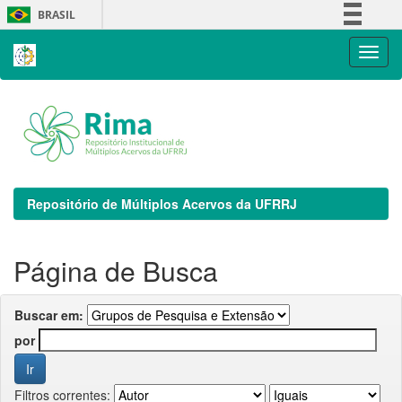
Skip
BRASIL
navigation
Simplifique!
Comunica BR
Participe
Acesso à informação
Legislação
Canais
Repositório de Múltiplos Acervos da UFRRJ
Página de Busca
Buscar em:
por
Filtros correntes: