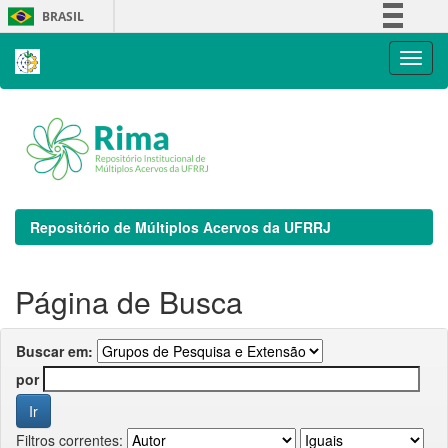
Skip
BRASIL
navigation
Simplifique!
Comunica BR
Participe
Acesso à informação
Legislação
Canais
Repositório de Múltiplos Acervos da UFRRJ
Página de Busca
Buscar em:
por
Filtros correntes: