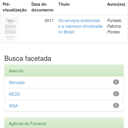
Pré-
Data do
Título
Autor(es)
visualização
documento
2017
Os serviços ambientais
Furtado,
e a natureza climatizada
Fabrina
no Brasil
Pontes
Busca facetada
Assunto
Mercado
1
REDD
1
SISA
1
Agência de Fomento