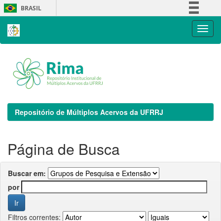
Skip
BRASIL
navigation
Simplifique!
Comunica BR
Participe
Acesso à informação
Legislação
Canais
Repositório de Múltiplos Acervos da UFRRJ
Página de Busca
Buscar em:
por
Filtros correntes: