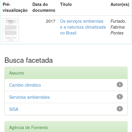
Pré-
Data do
Título
Autor(es)
visualização
documento
2017
Os serviços ambientais
Furtado,
e a natureza climatizada
Fabrina
no Brasil
Pontes
Busca facetada
Assunto
Cambio climático
1
Servicios ambientales
1
SISA
1
Agência de Fomento