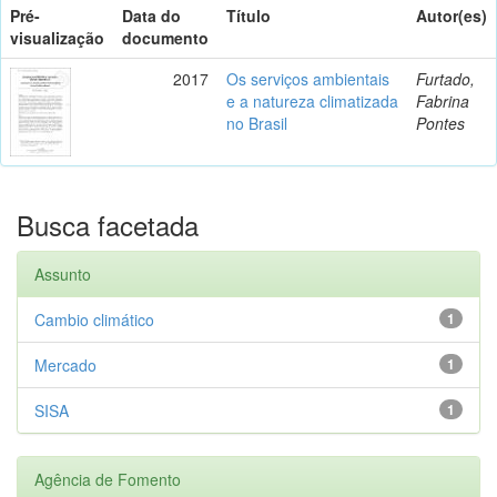
Pré-
Data do
Título
Autor(es)
visualização
documento
2017
Os serviços ambientais
Furtado,
e a natureza climatizada
Fabrina
no Brasil
Pontes
Busca facetada
Assunto
Cambio climático
1
Mercado
1
SISA
1
Agência de Fomento