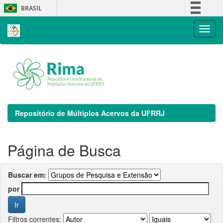
Skip
BRASIL
navigation
Simplifique!
Comunica BR
Participe
Acesso à informação
Legislação
Canais
Repositório de Múltiplos Acervos da UFRRJ
Página de Busca
Buscar em:
por
Filtros correntes: