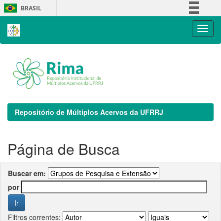
Skip
BRASIL
navigation
Simplifique!
Comunica BR
Participe
Acesso à informação
Legislação
Canais
Repositório de Múltiplos Acervos da UFRRJ
Página de Busca
Buscar em:
por
Filtros correntes: