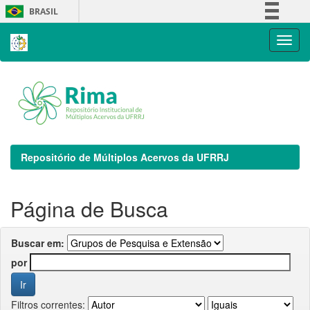
Skip
BRASIL
navigation
Simplifique!
Comunica BR
Participe
Acesso à informação
Legislação
Canais
Repositório de Múltiplos Acervos da UFRRJ
Página de Busca
Buscar em:
por
Filtros correntes: